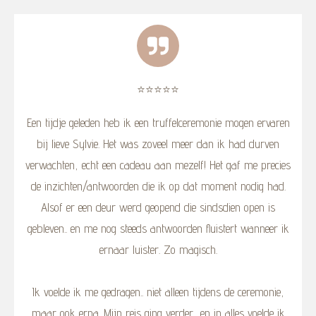
⭐️⭐️⭐️⭐️⭐️
Een tijdje geleden heb ik een truffelceremonie mogen ervaren
bij lieve Sylvie. Het was zoveel meer dan ik had durven
verwachten, echt een cadeau aan mezelf! Het gaf me precies
de inzichten/antwoorden die ik op dat moment nodig had.
Alsof er een deur werd geopend die sindsdien open is
gebleven.. en me nog steeds antwoorden fluistert wanneer ik
ernaar luister. Zo magisch.
Ik voelde ik me gedragen.. niet alleen tijdens de ceremonie,
maar ook erna. Mijn reis ging verder, en in alles voelde ik