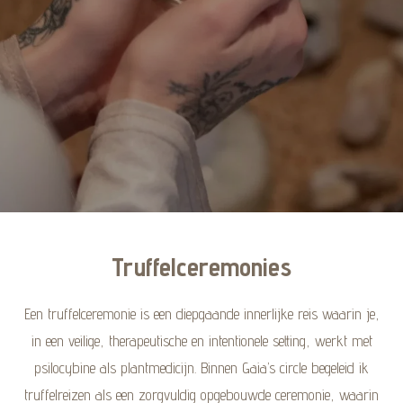
Truffelceremonies
Een truffelceremonie is een diepgaande innerlijke reis waarin je,
in een veilige, therapeutische en intentionele setting, werkt met
psilocybine als plantmedicijn. Binnen Gaia’s circle begeleid ik
truffelreizen als een zorgvuldig opgebouwde ceremonie, waarin