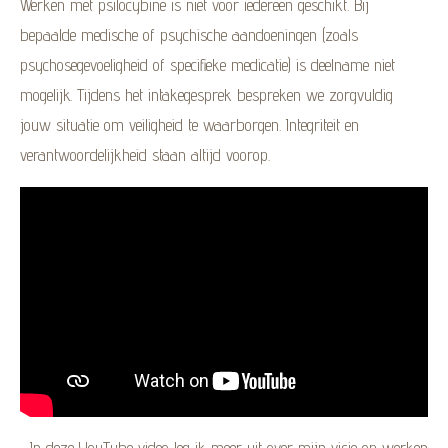
Werken met psilocybine is niet voor iedereen geschikt. Bij
bepaalde medische of psychische aandoeningen (zoals
psychosegevoeligheid of specifieke medicatie) is deelname niet
mogelijk. Tijdens het intakegesprek bespreken we zorgvuldig
jouw situatie om veiligheid te waarborgen. Integriteit en
verantwoordelijkheid staan altijd voorop.