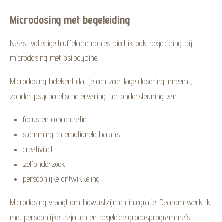
l
u
n
n
a
t
a
t
Microdosing met begeleiding
y
e
b
e
Naast volledige truffelceremonies bied ik ook begeleiding bij
l
r
e
f
microdosing met psilocybine.
c
u
Microdosing betekent dat je een zeer lage dosering inneemt,
a
l
zonder psychedelische ervaring, ter ondersteuning van:
p
l
t
s
focus en concentratie
i
c
stemming en emotionele balans
o
r
creativiteit
n
e
zelfonderzoek
s
e
persoonlijke ontwikkeling
n
Microdosing vraagt om bewustzijn en integratie. Daarom werk ik
met persoonlijke trajecten en begeleide groepsprogramma’s.