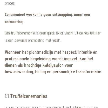
proces.
Ceremonieel werken is geen ontsnapping, maar een
ontmoeting..
Een truffelceremonie is geen quick fix of vlucht uit de realiteit. Het
is een bewuste ontmoeting met jezelf.
Wanneer het plantmedicijn met respect, intentie en
professionele begeleiding wordt ingezet, kan het
dienen als krachtige katalysator voor
bewustwording, heling en persoonlijke transformatie.
1:1 Truffelceremonies
Ik kies er bewust voor om voornamelijk individueel of in duo-