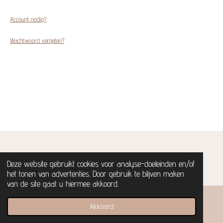
Account nodig?
Wachtwoord vergeten?
© Gaia's circle | 2026
Deze website gebruikt cookies voor analyse-doeleinden en/of
het tonen van advertenties. Door gebruik te blijven maken
van de site gaat u hiermee akkoord.
Akkoord
E-mailadres
Kaart