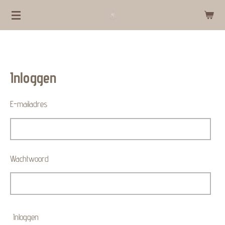
Ga
direct
naar
de
hoofdinhoud
Inloggen
E-mailadres
Wachtwoord
Inloggen