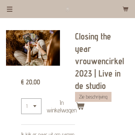
Ga
direct
naar
Closing the
de
hoofdinhoud
year
vrouwencirkel
2023 | Live in
€ 20,00
de studio
Zie beschrijving
In
winkelwagen
Ik kijk er naar uit om samen