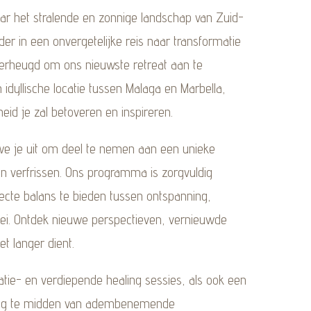
r het stralende en zonnige landschap van Zuid-
er in een onvergetelijke reis naar transformatie
 verheugd om ons nieuwste retreat aan te
idyllische locatie tussen Malaga en Marbella,
eid je zal betoveren en inspireren.
n we je uit om deel te nemen aan een unieke
en verfrissen. Ons programma is zorgvuldig
cte balans te bieden tussen ontspanning,
roei. Ontdek nieuwe perspectieven, vernieuwde
et langer dient.
atie- en verdiepende healing sessies, als ook een
dag te midden van adembenemende