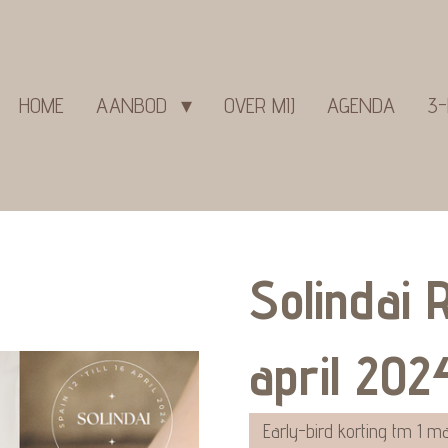
HOME
AANBOD
OVER MIJ
AGENDA
3-
Solindai R
april 202
Early-bird korting tm 1 m