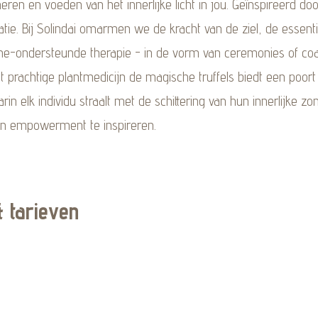
neren en voeden van het innerlijke licht in jou. Geïnspireerd 
tie. Bij Solindai omarmen we de kracht van de ziel, de essenti
ine-ondersteunde therapie - in de vorm van ceremonies of coac
 prachtige plantmedicijn de magische truffels biedt een poort n
rin elk individu straalt met de schittering van hun innerlijke 
ven empowerment te inspireren.
 tarieven