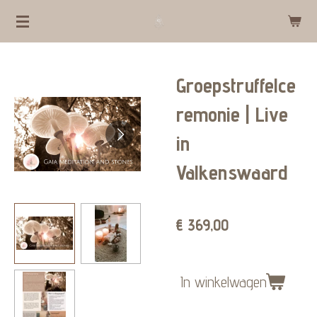
Ga
direct
naar
Groepstruffelce
de
hoofdinhoud
remonie | Live
in
Valkenswaard
€ 369,00
In winkelwagen