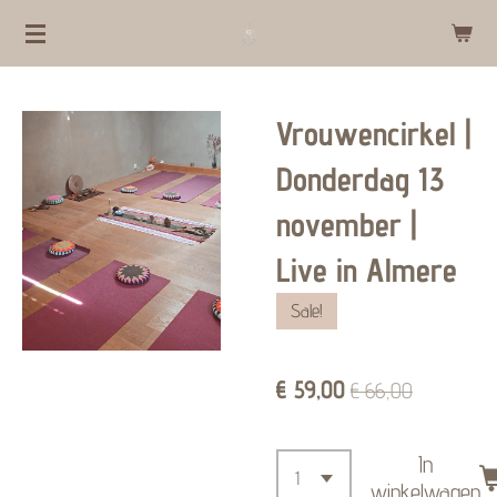
Ga
direct
naar
Vrouwencirkel |
de
hoofdinhoud
Donderdag 13
november |
Live in Almere
Sale!
€ 59,00
€ 66,00
In
winkelwagen