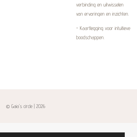
verbinding en uitwisselen
van ervaringen en inzichten.
- Kaartlegging voor intuïtieve
boodschappen.
© Gaia's circle | 2026