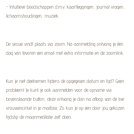
- Intuïtieve boodschappen d.m.v. kaartleggingen, journal vragen,
lichaamshoudingen, muziek.
De sessie vindt plaats via zoom. Na aanmelding ontvang je één
dag van tevoren een email met extra informatie en de zoomlink.
Kun je niet deelnemen tijdens de opgegeven datum en tijd? Geen
probleem! Je kunt je ook aanmelden voor de opname via
bovenstaande button, deze ontvang je dan na afloop van de live
vrouwencirkel in je mailbox. Zo kun je op een door jou gekozen
tijdstip de maanmeditatie zelf doen.