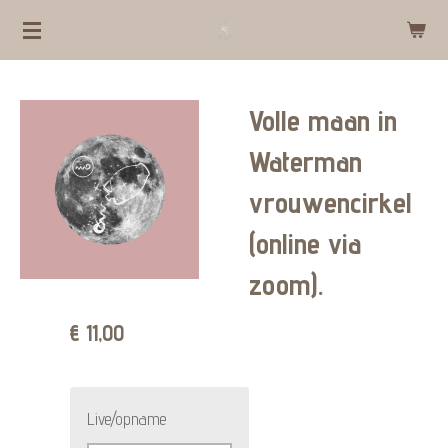
Ga
direct
naar
Volle maan in
de
hoofdinhoud
Waterman
vrouwencirkel
(online via
zoom).
€ 11,00
Live/opname