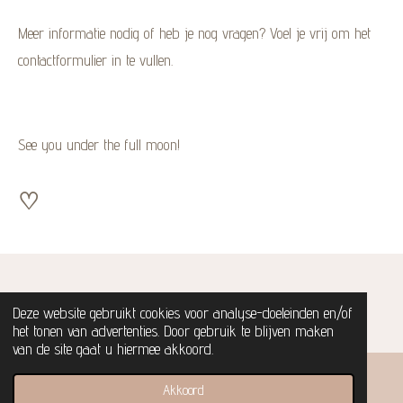
Meer informatie nodig of heb je nog vragen? Voel je vrij om het
contactformulier in te vullen.
See you under the full moon!
♡
© Gaia's circle | 2026
Deze website gebruikt cookies voor analyse-doeleinden en/of
het tonen van advertenties. Door gebruik te blijven maken
van de site gaat u hiermee akkoord.
Akkoord
E-mailadres
Kaart