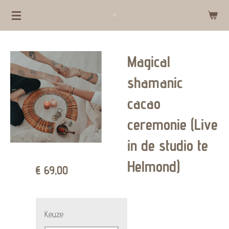
Ga
direct
naar
Magical
de
hoofdinhoud
shamanic
cacao
ceremonie (Live
in de studio te
Helmond)
€ 69,00
Keuze