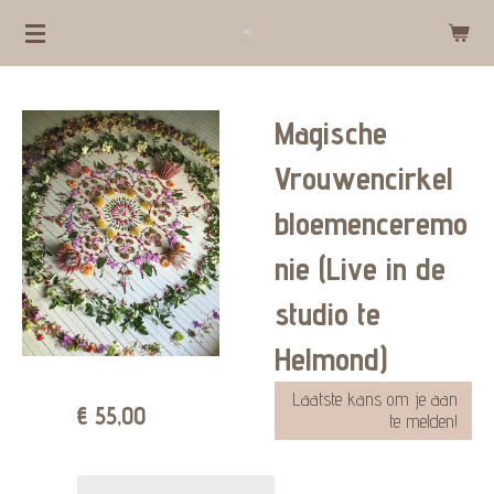
Ga
direct
naar
Magische
de
hoofdinhoud
Vrouwencirkel
bloemenceremo
nie (Live in de
studio te
Helmond)
Laatste kans om je aan
€ 55,00
te melden!