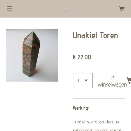
Ga
direct
naar
Unakiet Toren
de
hoofdinhoud
€ 22,00
In
winkelwagen
Werking:
Unakiet werkt aardend en
kalmerend. Ze geeft inzicht