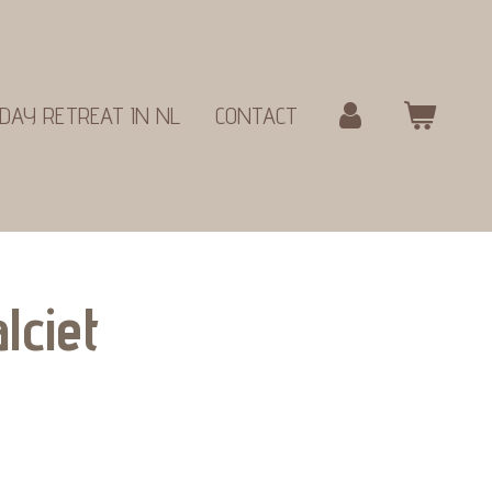
DAY RETREAT IN NL
CONTACT
lciet