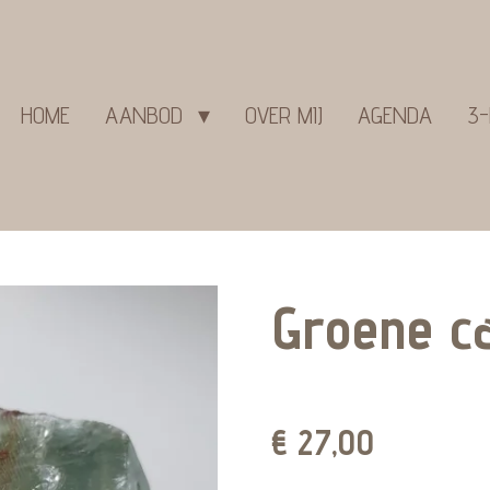
HOME
AANBOD
OVER MIJ
AGENDA
3-
Groene ca
€ 27,00