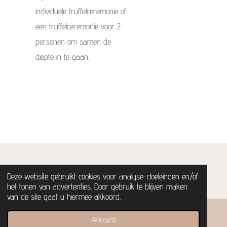
individuele truffelceremonie of
een truffelceremonie voor 2
personen om samen de
diepte in te gaan.
© Gaia's circle | 2026
Deze website gebruikt cookies voor analyse-doeleinden en/of
het tonen van advertenties. Door gebruik te blijven maken
van de site gaat u hiermee akkoord.
Akkoord
E-mailadres
Kaart