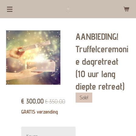
Ga
direct
naar
AANBIEDING!
de
hoofdinhoud
Truffelceremoni
e dagretreat
(10 uur lang
diepte retreat)
Sale!
€ 300,00
€ 350,00
GRATIS verzending