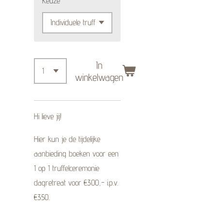
Keuze
In
winkelwagen
Hi lieve jij!
Hier kun je de tijdelijke
aanbieding boeken voor
een
1 op 1 truffelceremonie
dagretreat voor €300,- i.p.v.
€350.